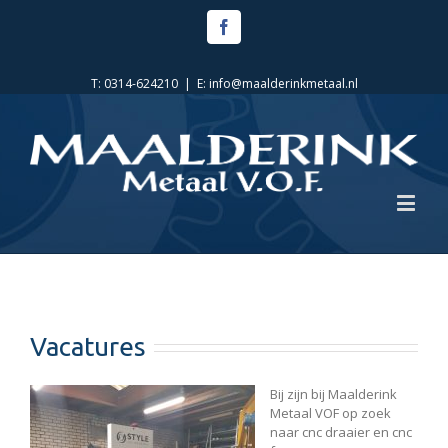
Facebook
T: 0314-624210
|
E: info@maalderinkmetaal.nl
Vacatures
Bij zijn bij Maalderink
Metaal VOF op zoek
naar cnc draaier en cnc