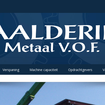
Verspaning
Machine capaciteit
Opdrachtgevers
V